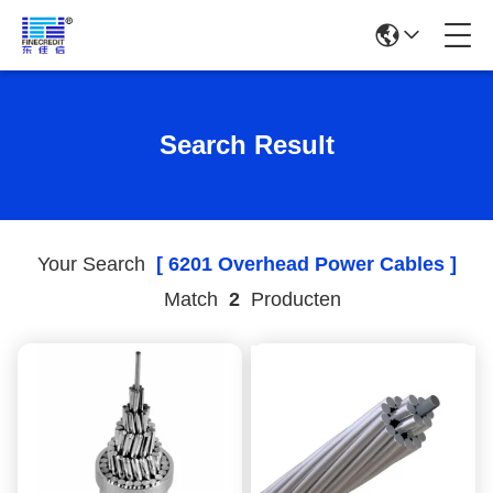
Search Result
Your Search
[ 6201 Overhead Power Cables ]
Match
2
Producten