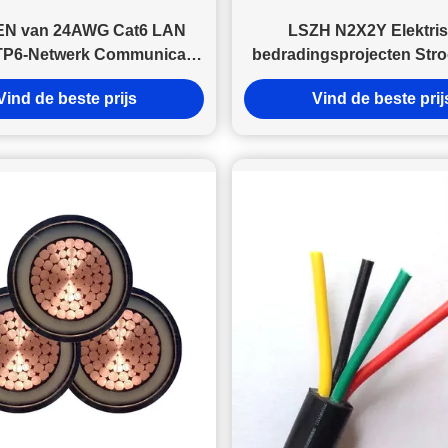
strategisch belang voor de ontwikkeling van de drie regio's.
EN van 24AWG Cat6 LAN
LSZH N2X2Y Elektri
TP6-Netwerk Communicatie
bedradingsprojecten Str
Kabel
10mm2 Kabel Klasse 2 L
Vind de beste prijs
Vind de beste prij
Halogeenvrij DJX kabel m
of Aluminium Pantserbes