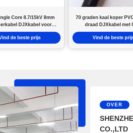
ngle Core 8.7/15kV 8mm
70 graden kaal koper PVC 
erkabel DJXkabel voor
draad DJXkabel met
delspanning met XLPE
goedgekeurd 300V / 
Vind de beste prijs
Vind de beste prij
geïsoleerd