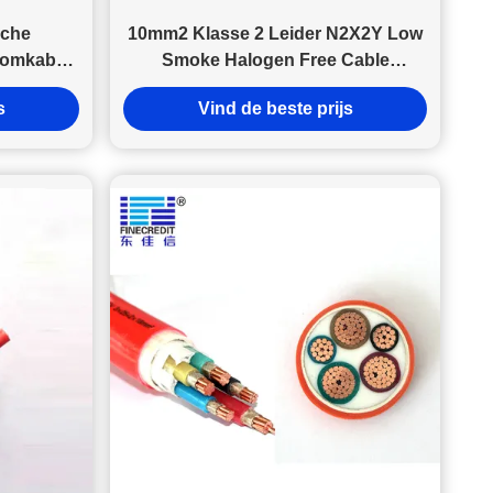
constructie en langdurig onderhoud van zes wooncomplexen
Capaciteit: Biedt plaats aan ongeveer 1.694 tot 1.748
bewoners in de zes complexen Grootte: Beslaat een totale
oppervlakte van 769.568 tot 770.000 vierkante meter Tijdlijn:
Toegekend in 2021 en voltooid in april 2024 Kader: Gebouwd
op basis van een 20-jarige Build-Own-Operate-Transfer
(BOOT) basis Shenzhen DJX kabel als een 35-jarige fabrikant
van draad & kabel, nam deel aan dit project vanaf augustus
2023, en leverde YJV, YJV32, BV, ZR-KVVP22, NH-KVVP22
etc draden en kabels. Sleutelwoorden: #SaudiAramco
#Eastwestpipeline #kabel #DJXkabel #draad
sche
10mm2 Klasse 2 Leider N2X2Y Low
oomkabel
Smoke Halogen Free Cable
aag Rook
Topkwaliteit DJXcable Met LSZH-
s
Vind de beste prijs
et Stalen
schede
cherming