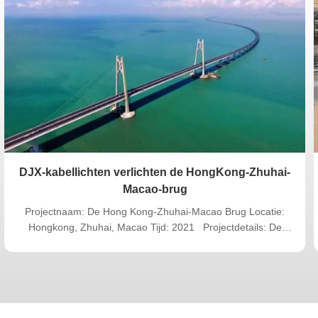
KWALITEIT
DIENST
fessionele oplossingen bi
erscheidenheid aan productoplossingen om aan de verschillen
ldoen, onze efficiëntie is hoog, de kwaliteit van de dienst, de lof
2021.04.12