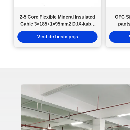
2-5 Core Flexible Mineral Insulated
OFC Si
Cable 3×185+1×95mm2 DJX-kabel
pants
met lage rookhalogeenvrij
mid
Vind de beste prijs