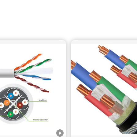
DJX-kabellichten verlichten de HongKong-Zhuhai-
Macao-brug
Projectnaam: De Hong Kong-Zhuhai-Macao Brug Locatie:
Hongkong, Zhuhai, Macao Tijd: 2021 Projectdetails: De
Hong Kong-Zhuhai-Macao Brug, die Hongkong met het
oosten en Macao met het westen verbindt, is het eerste
grootschalige grensoverschrijdende verkeersproject dat
gezamenlijk is gebouwd door de provincie Guangdong,
Hongkong en Macao onder de 'Eén land, twee systemen'-
strategie. Het is ook het langste grensoverschrijdende
brugproject ter wereld. Het bestaat uit bruggen, eilanden en
tunnels. De hoofdtunnel van het project is 35,578 kilometer
lang en er zijn drie tuibruggen, die allemaal een stalen
constructie hebben. De brug is bestand tegen een aardbeving
van 8 graden en kan windkracht 16 weerstaan. De voltooiing
van de Hong Kong-Zhuhai-Macao Brug heeft het uitgebreide
transportsysteem en het snelwegennetwerk tussen
Guangdong, Hongkong en Macao verder verbeterd. Dit is van