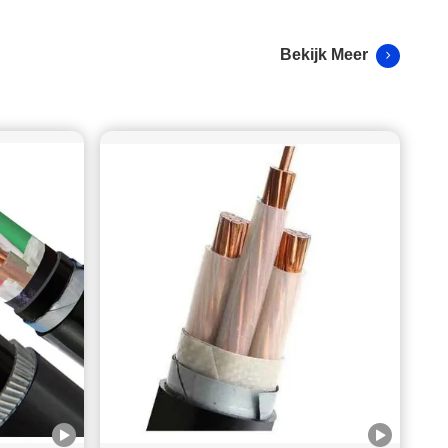
Shenzhen DJX heeft deelgenomen aan het East
West Pipleline Residential Compounds Project voor
Saudi Aramco in Saoedi-Arabië.
Projectnaam: Het East West Pipeline Residential Compounds
Project Locatie: Saoedi-Arabië Investeerder: Saudi Aramco
Tijd: 2023. Projectdetails: Het East West
Pipeline Residential Compounds Project is een Saudi Aramco
initiatief om zes nieuwe wooncomplexen te bouwen langs de
Oost-West pijpleiding in Saoedi-Arabië, ontworpen om
ongeveer 1.700 werknemers te huisvesten. Ontwikkeld onder
een 20-jarig Build-Own-Operate-Transfer (BOOT) kader,
omvatte het project internationale bedrijven zoals
POWERCHINA en werd voltooid in april 2024. Het project
Bekijk Meer
benadrukt duurzaamheid, met sommige complexen die
zonne-energie gebruiken, en heeft tot doel de levenskwaliteit
van werknemers en hun gezinnen te verbeteren.
Opdrachtgever: Saudi Aramco Doel: Moderne,
hoogwaardige woonwijken creëren voor werknemers langs de
Oost-West pijpleiding Omvang: Ontwikkeling, engineering,