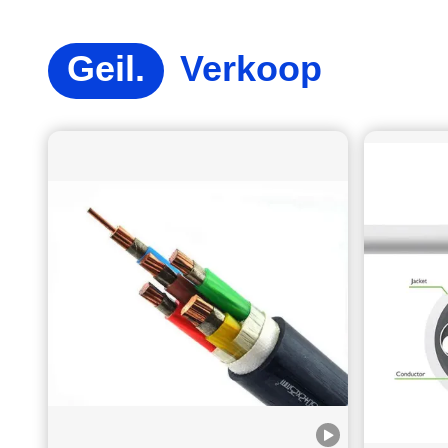
Egyptische papierfabriek koos DJX-kabel voor hun
nieuwe fabrieksproject
Projectnaam:Nieuwe papierfabriek in Egypte Plaats:Kairo,
Egypte Tijd:2022, 2024 Projectgegevens: Egypt X
Company is een papierfabriek met meer dan 42 jaar, eenDe
Egyptische economie is gegroeid, het bedrijf is ook uitgebreid
en de oorspronkelijke fabriek kon niet langer aan de
productiecapaciteit voldoen.Het bedrijf kocht land in de buurt
en bouwde een nieuwe fabriekDe nieuwe fabriek en
productielijnen vereisten een grote hoeveelheid elektrische
draden en kabels, zoals YJVR, KYJVRP3, KVVR, VVR,
YJLV22 enz.Na het vergelijken van verschillende opties en
Geil.
Verkoop
het uitvoeren van steekproefonderzoek, DJX Company werd
uiteindelijk geselecteerd.Het gehele project omvatte twee
ronden aanbestedingen en duurde van 2022 tot 2024.
Shenzhen DJX kabel leverde de professionele
service van het onderzoek tot de levering, klanten geprezen
ons is een professioanl en betrouwbare kabel