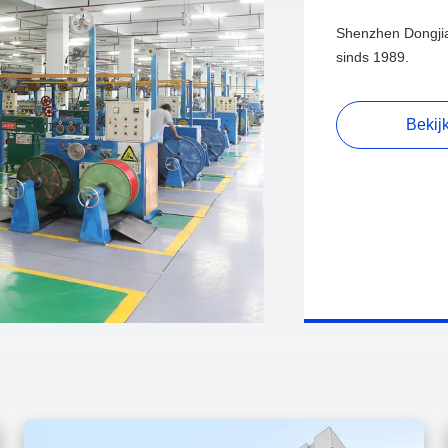
OVER
SHENZHE
CO.,LTD
Shenzhen Dongjiax
sinds 1989.
Bekij