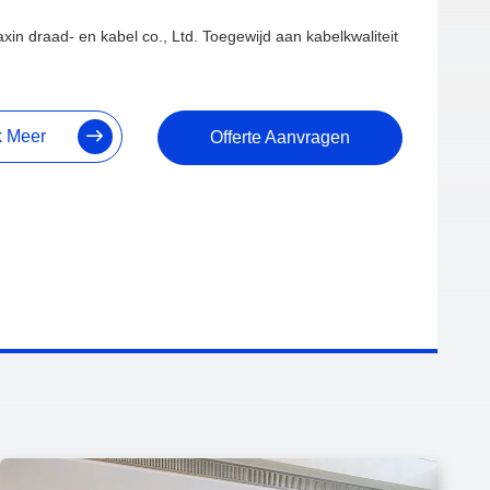
BEDRIJF
N DONGJIAXIN WIRE&CABLE
in draad- en kabel co., Ltd. Toegewijd aan kabelkwaliteit
k Meer
Offerte Aanvragen