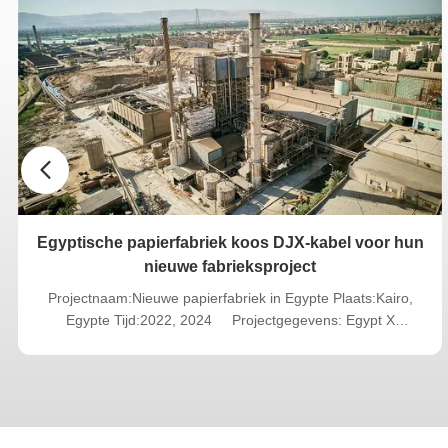
Pro
We hebben een v
klanten te vo
2022.03.23