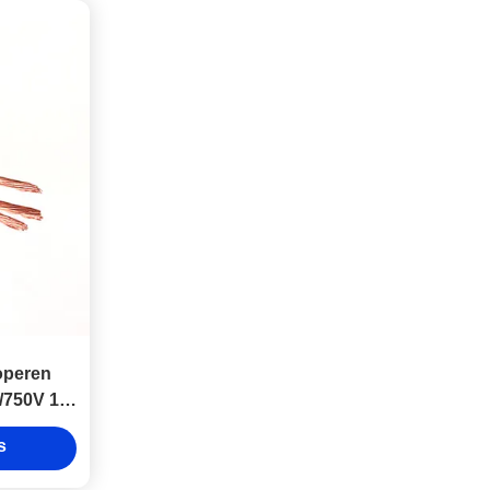
operen
/750V 1-
ktro
s
r