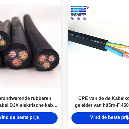
brandwerende rubberen
CPE van de de Kabelk
bel DJX elektrische kabel
geleider van h05rn-F 450
met CE-certificaat
6mm2 Industrieel Ele
Vind de beste prijs
Vind de beste prij
Geïsoleerd Rubbe