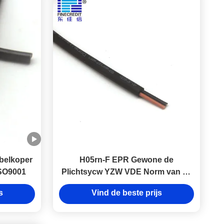
belkoper
H05rn-F EPR Gewone de
SO9001
Plichtsycw YZW VDE Norm van de
Machts Flexibele Rubberkabel
s
Vind de beste prijs