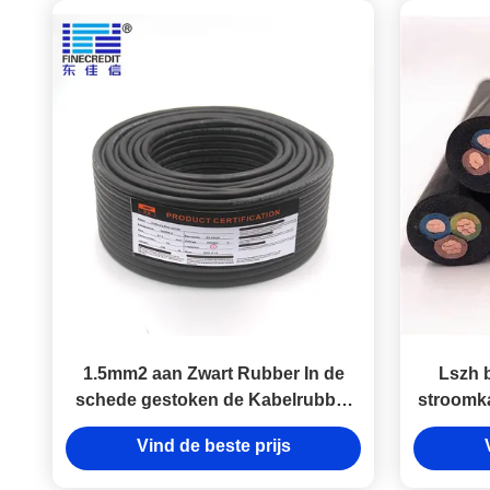
1.5mm2 aan Zwart Rubber In de
Lszh 
schede gestoken de Kabelrubber
stroomka
van 400mm2 h05rn-F
Vind de beste prijs