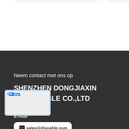
Neem contact met ons op
SHENZHEN DONGJIAXIN
WIRE&CABLE CO.,LTD
E-mail
sales@djxcable.com