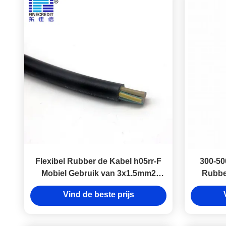
Flexibel Rubber de Kabel h05rr-F
300-50
Mobiel Gebruik van 3x1.5mm2
Rubbe
450/750v Epdm
Vind de beste prijs