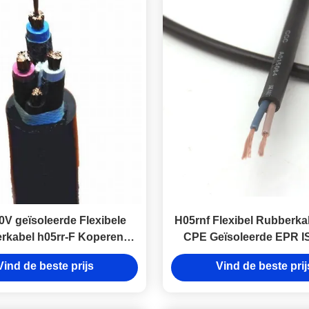
0V geïsoleerde Flexibele
H05rnf Flexibel Rubberka
rkabel h05rr-F Koperen
CPE Geïsoleerde EPR I
geleider
Vind de beste prijs
Vind de beste prij