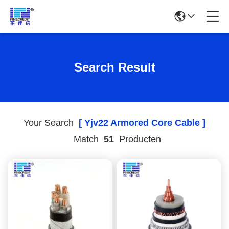
Search Result
Your Search
[ Yjv22 Armored Core Cable ]
Match
51
Producten