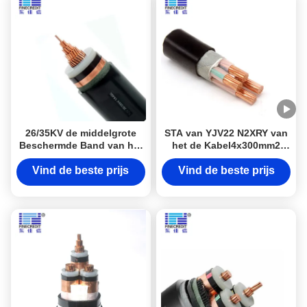
26/35KV de middelgrote
STA van YJV22 N2XRY van
Beschermde Band van het
het de Kabel4x300mm2
de Kabelkoper YJV22 van
Staal van de Laag
de Voltagemacht
Voltagemacht Vrij de Band
Vind de beste prijs
Vind de beste prijs
Gepantserd Halogeen