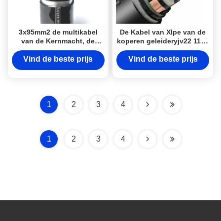
3x95mm2 de multikabel
De Kabel van Xlpe van de
van de Kernmacht, de
koperen geleideryjv22 11kv
Gepantserde Xlpe Kabel
3 Kern voor Bouw
van 8.7/15KV
Vind de beste prijs
Vind de beste prijs
1
2
3
4
1
2
3
4