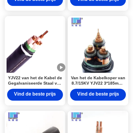
YJV22 van het de Kabel de
Van het de Kabelkoper van
Gegalvaniseerde Staal van
8.7/15KV YJV22 3*185mm2
de laag Voltagemacht STA
Industriële Elektro de
van het de Bandenpantser
Kernmiddel/Hoogspanning
Vind de beste prijs
Vind de beste prijs
Kabel van CEI 60502