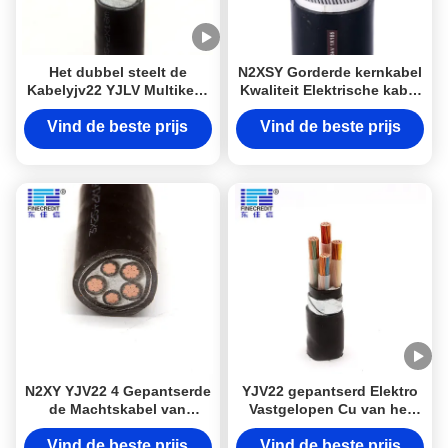
Het dubbel steelt de
N2XSY Gorderde kernkabel
Kabelyjv22 YJLV Multikern
Kwaliteit Elektrische kabel
van de Band Gepantserde
van Top 10 Kabelfabrikant
Kern
Vind de beste prijs
Vind de beste prijs
N2XY YJV22 4 Gepantserde
YJV22 gepantserd Elektro
de Machtskabel van
Vastgelopen Cu van het
Kernxlpe, Laag Voltage 10
Kabel Lage Voltage
Maat 4 Draadkabel
Vind de beste prijs
Vind de beste prijs