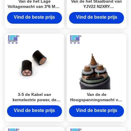
Van de het Lage
Van de het Staalband van
Voltagemacht van 3*6 Mm2
YJV22 N2XRY
van het de Kabel
Gegalvaniseerde
Gegalvaniseerde Staal van
Gepantserde Elektro de
Vind de beste prijs
Vind de beste prijs
het de Bandenpantser STA
Kabelsta 4 Kern 0.6/1KV
IEC60502
4*50mm2
3-5 de Kabel van
Van de de
kernelectric power, de
Hoogspanningsmacht van
Gepantserde 10mm Kabel
YJV22/YJV Hv van het de
van 0.6/1kv
Kabelstaal de Riem
Vind de beste prijs
Vind de beste prijs
Gepantserd N2XRY STA
Ondergronds Gebruik