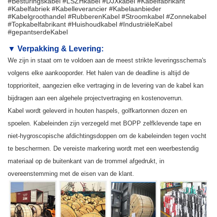
#Besturingskabel #LSZHkabel #DJXkabel #Kabelfabrikant
#Kabelfabriek #Kabelleverancier #Kabelaanbieder
#Kabelgroothandel #RubberenKabel #Stroomkabel #Zonnekabel
#Topkabelfabrikant #Huishoudkabel #IndustriëleKabel
#gepantserdeKabel
▼
Verpakking & Levering
:
We zijn in staat om te voldoen aan de meest strikte leveringsschema's
volgens elke aankooporder. Het halen van de deadline is altijd de
topprioriteit, aangezien elke vertraging in de levering van de kabel kan
bijdragen aan een algehele projectvertraging en kostenoverrun.
Kabel wordt geleverd in houten haspels, golfkartonnen dozen en
spoelen. Kabeleinden zijn verzegeld met BOPP zelfklevende tape en
niet-hygroscopische afdichtingsdoppen om de kabeleinden tegen vocht
te beschermen. De vereiste markering wordt met een weerbestendig
materiaal op de buitenkant van de trommel afgedrukt, in
overeenstemming met de eisen van de klant.