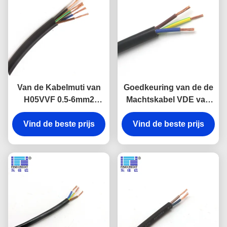
Van de Kabelmuti van
Goedkeuring van de de
H05VVF 0.5-6mm2
Machtskabel VDE van
Industriële Flexibele de
pvc van h05v2v2-F
Kernkoperen geleider
Vind de beste prijs
2x0.75mm2 300/500V de
Vind de beste prijs
Flexibele