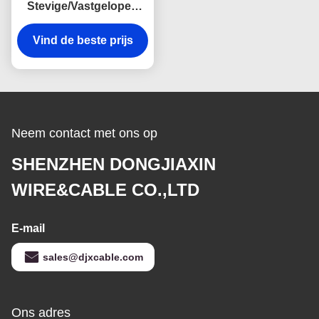
Stevige/Vastgelopen
Koper Industriële
Flexibele Kabel h05v-k
Vind de beste prijs
h07v-k
Neem contact met ons op
SHENZHEN DONGJIAXIN
WIRE&CABLE CO.,LTD
E-mail
sales@djxcable.com
Ons adres