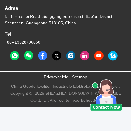
Adres
Nr. 8 Huamei Road, Songgang Sub-district, Bao'an District,
Shenzhen, Guangdong 518105, China
Tel
+86--13528796850
Privacybeleid
|
Sitemap
China Goede kwaliteit Industriële Elektrokabel Leverancier.
Copyright © -2026 SHENZHEN DONGJIAXIN WIRE&CABLE
CO.,LTD . Alle rechten voorbehouden.