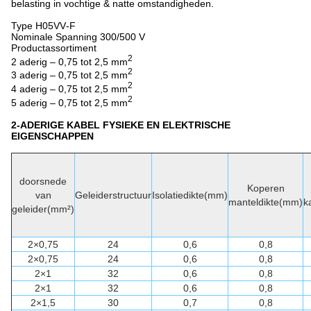
belasting in vochtige & natte omstandigheden.
Type H05VV‐F
Nominale Spanning 300/500 V
Productassortiment
2
2 aderig – 0,75 tot 2,5 mm
2
3 aderig – 0,75 tot 2,5 mm
2
4 aderig – 0,75 tot 2,5 mm
2
5 aderig – 0,75 tot 2,5 mm
2-ADERIGE KABEL FYSIEKE EN ELEKTRISCHE
EIGENSCHAPPEN
doorsnede
Koperen
van
Geleiderstructuur
Isolatiedikte(mm)
manteldikte(mm)
k
geleider(mm²)
2×0,75
24
0,6
0,8
2×0,75
24
0,6
0,8
2×1
32
0,6
0,8
2×1
32
0,6
0,8
2×1,5
30
0,7
0,8