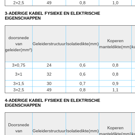
2×2,5
49
0,8
1,0
3-ADERIGE KABEL FYSIEKE EN ELEKTRISCHE
EIGENSCHAPPEN
doorsnede
Koperen
van
Geleiderstructuur
Isolatiedikte(mm)
manteldikte(mm)
k
geleider(mm²)
3×0,75
24
0,6
0,8
3×1
32
0,6
0,8
3×1,5
30
0,7
0,9
3×2,5
49
0,8
1,1
4-ADERIGE KABEL FYSIEKE EN ELEKTRISCHE
EIGENSCHAPPEN
Doorsnede
Koperen
van
Geleiderstructuur
Isolatiedikte(mm)
manteldikte(mm)
k