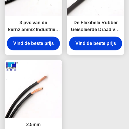
3 pvc van de
De Flexibele Rubber
kern2.5mm2 Industrieel
Geïsoleerde Draad van
Flexibel die Kabel voor
YZW, 1.5mm - 400mm
Huishouden wordt
Vind de beste prijs
Vind de beste prijs
Naakte Koperen
geïsoleerd
geleider Cable
2.5mm