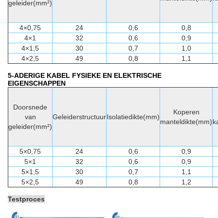
geleider(mm²)
4×0,75
24
0,6
0,8
4×1
32
0,6
0,9
4×1,5
30
0,7
1,0
4×2,5
49
0,8
1,1
5-ADERIGE KABEL FYSIEKE EN ELEKTRISCHE
EIGENSCHAPPEN
Doorsnede
Koperen
van
Geleiderstructuur
Isolatiedikte(mm)
manteldikte(mm)
k
geleider(mm²)
5×0,75
24
0,6
0,9
5×1
32
0,6
0,9
5×1,5
30
0,7
1,1
5×2,5
49
0,8
1,2
Testproces