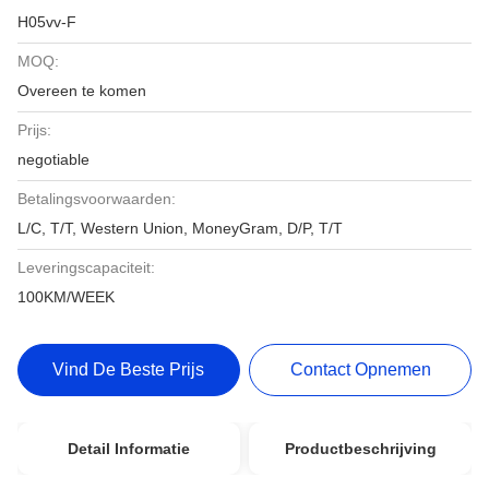
H05vv-F
MOQ:
Overeen te komen
Prijs:
negotiable
Betalingsvoorwaarden:
L/C, T/T, Western Union, MoneyGram, D/P, T/T
Leveringscapaciteit:
100KM/WEEK
Vind De Beste Prijs
Contact Opnemen
Detail Informatie
Productbeschrijving