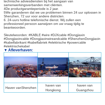
technische adviesdiensten bij het aangaan van
samenwerkingsverbanden met cliënten.
4De productgarantieperiode is 2 jaar.
5We garanderen dat we uw problemen binnen 24 uur oplossen in
Shenzhen, 72 uur voor andere districten.
6. 24-uurs hotline telefonische dienst. Wij zullen een
professioneel persoon aanwijzen om uw vraag tijdig te
beantwoorden.
Sleutelwoorden: #KABLE #wire #DJXcable #Dongjiaxin
#Dongjiaxincable #Dongjiaxinwireandcable #ShenzhenDongjiaxin
#kabelfabrikant #kabelfabriek #elektrische #powercable
#elektrischekabel
▼ Afleverhaven:
haven van
haven van
Haven van
Shenzhen
Hongkong
Guangzhou