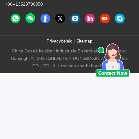
+86--13528796850
Privacybeleid
|
Sitemap
China Goede kwaliteit Industriële Elektrokabel Leverancier.
Copyright © -2026 SHENZHEN DONGJIAXIN WIRE&CABLE
CO.,LTD . Alle rechten voorbehouden.