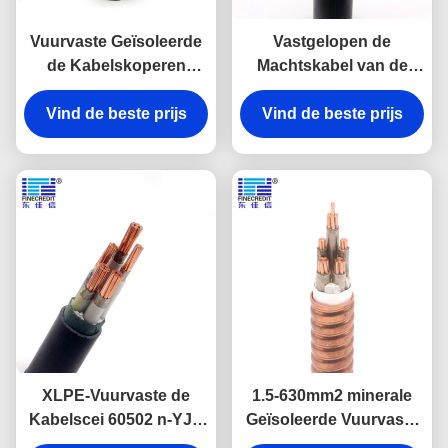
Vuurvaste Geïsoleerde
Vastgelopen de
de Kabelskoperen
Machtskabel van de
geleider XLPE van wdz-
Kernhoogspanning, de
YJY N2X2Y 0.6/1KV
Vind de beste prijs
Vuurvaste Kabel van
Vind de beste prijs
XLPE 0.6-1kV
XLPE-Vuurvaste de
1.5-630mm2 minerale
Kabelscei 60502 n-YJV
Geïsoleerde Vuurvaste
van de Isolatie 2-5 Kern
Kabels Vastgelopen