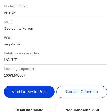
Modelnummer:
BBTRZ
MOQ:
Overeen te komen
Prijs:
negotiable
Betalingsvoorwaarden:
L/C, T/T
Leveringscapaciteit:
100KM/Week
Vind De Beste Prijs
Contact Opnemen
Detail Informatie
Productbeschrijving