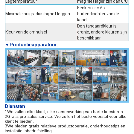
Legtemperatuur
mag niet lager zijn dan 0°C
Eenkern: r = 6 x
Minimale buigradius bij het leggen
buitendiachter van de
kabel
De standaardkleur is
Kleur van de omhulsel
oranje, andere kleuren zijn
beschikbaar.
▼
Productieapparatuur:
Diensten
1We zullen elke klant, elke samenwerking van harte koesteren.
2Gratis pre-sales service. We zullen het beste voorstel voor elke
klant te bieden.
3We bieden gratis relatieve productoperatie, onderhoudstips en
installatie inbedrijfstelling.