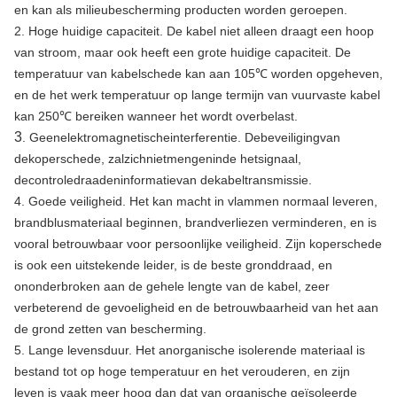
en kan als milieubescherming producten worden geroepen.
2.
Hoge huidige capaciteit. De kabel niet alleen draagt een hoop
van stroom, maar ook heeft een grote huidige capaciteit. De
temperatuur van kabelschede kan aan 105℃ worden opgeheven,
en de het werk temperatuur op lange termijn van vuurvaste kabel
kan 250℃ bereiken wanneer het wordt overbelast.
3
. Geenelektromagnetischeinterferentie. Debeveiligingvan
dekoperschede, zalzichnietmengeninde hetsignaal,
decontroledraadeninformatievan dekabeltransmissie.
4.
Goede veiligheid. Het kan macht in vlammen normaal leveren,
brandblusmateriaal beginnen, brandverliezen verminderen, en is
vooral betrouwbaar voor persoonlijke veiligheid. Zijn koperschede
is ook een uitstekende leider, is de beste gronddraad, en
ononderbroken aan de gehele lengte van de kabel, zeer
verbeterend de gevoeligheid en de betrouwbaarheid van het aan
de grond zetten van bescherming.
5. Lange levensduur. Het anorganische isolerende materiaal is
bestand tot op hoge temperatuur en het verouderen, en zijn
leven is vaak meer hoog dan dat van organische geïsoleerde