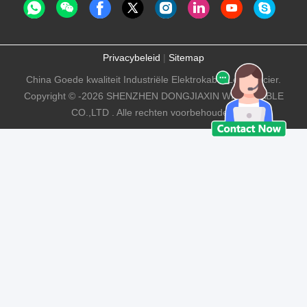
Privacybeleid
|
Sitemap
China Goede kwaliteit Industriële Elektrokabel Leverancier.
Copyright © -2026 SHENZHEN DONGJIAXIN WIRE&CABLE
CO.,LTD . Alle rechten voorbehouden.