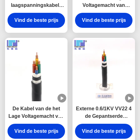
laagspanningskabels
Voltagemacht van
Cu-geleider XLPE-kabel
kernxlpe 16mm2 Vrije
pvc-geïsoleerde kabel
Vind de beste prijs
Halogeen van de de
Vind de beste prijs
Kabel het Lage Rook
De Kabel van de het
Externe 0.6/1KV VV22 4
Lage Voltagemacht van
de Gepantserde
NYY nyy-j, VV
Antirust Kabel van het
Geïsoleerde Pvc In de
Vind de beste prijs
Vind de beste prijs
Kernkoper
schede gestoken Kabel