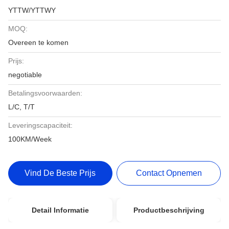
YTTW/YTTWY
MOQ:
Overeen te komen
Prijs:
negotiable
Betalingsvoorwaarden:
L/C, T/T
Leveringscapaciteit:
100KM/Week
Vind De Beste Prijs
Contact Opnemen
Detail Informatie
Productbeschrijving