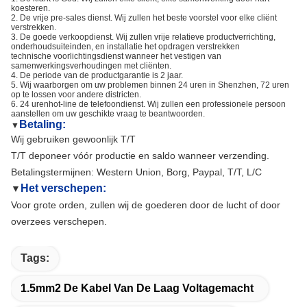
koesteren.
2. De vrije pre-sales dienst. Wij zullen het beste voorstel voor elke cliënt
verstrekken.
3. De goede verkoopdienst. Wij zullen vrije relatieve productverrichting,
onderhoudsuiteinden, en installatie het opdragen verstrekken
technische voorlichtingsdienst wanneer het vestigen van
samenwerkingsverhoudingen met cliënten.
4. De periode van de productgarantie is 2 jaar.
5. Wij waarborgen om uw problemen binnen 24 uren in Shenzhen, 72 uren
op te lossen voor andere districten.
6. 24 urenhot-line de telefoondienst. Wij zullen een professionele persoon
aanstellen om uw geschikte vraag te beantwoorden.
Betaling:
▼
Wij gebruiken gewoonlijk T/T
T/T deponeer vóór productie en saldo wanneer verzending.
Betalingstermijnen: Western Union, Borg, Paypal, T/T, L/C
Het verschepen:
▼
Voor grote orden, zullen wij de goederen door de lucht of door
overzees verschepen.
Tags:
1.5mm2 De Kabel Van De Laag Voltagemacht