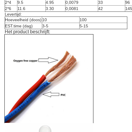
2*4
9.5
4.95
0,0079
33
96
2*6
11.6
3.30
0,0081
42
14
Levertijd:
Hoeveelheid (doos)
10
100
EST.time (dag)
3-5
5-15
Het product beschrijft: