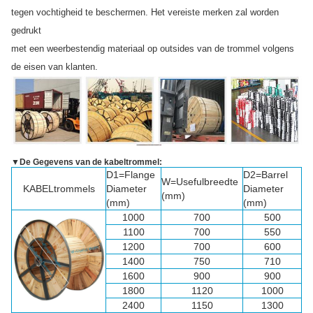
tegen vochtigheid te beschermen. Het vereiste merken zal worden
gedrukt
met een weerbestendig materiaal op outsides van de trommel volgens
de eisen van klanten.
▼
De Gegevens van de kabeltrommel:
D1=Flange
D2=Barrel
W=Usefulbreedte
KABELtrommels
Diameter
Diameter
(mm)
(mm)
(mm)
1000
700
500
1100
700
550
1200
700
600
1400
750
710
1600
900
900
1800
1120
1000
2400
1150
1300