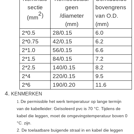
sectie
geen
bovengrens
2
)
/diameter
van O.D.
(mm
(mm)
(mm)
2*0.5
28/0.15
6.0
2*0.75
42/0.15
6.2
2*1.0
56/0.15
6.6
2*1.5
84/0.15
7.2
2*2.5
140/0.15
8.2
2*4
220/0.15
9.5
2*6
190/0.20
11.6
4.
KENMERKEN
De permissble het werk temperatuur op lange termijn
1.
van de kabelleider: Geïsoleerd pvc is 70 °C. Tijdens de
kabel die leggen, moet de omgevingstemperatuur boven 0
°C. zijn.
2. De toelaatbare buigende straal in en kabel die leggen