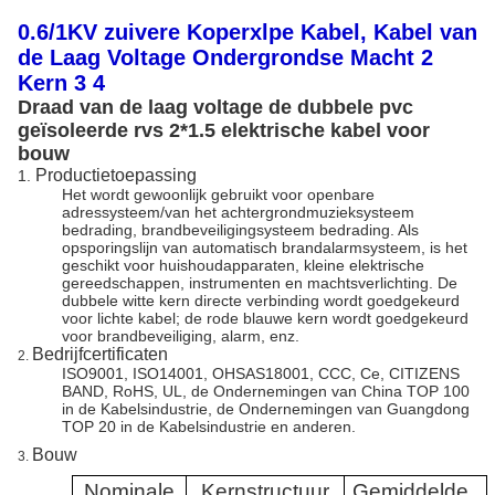
0.6/1KV zuivere Koperxlpe Kabel, Kabel van
de Laag Voltage Ondergrondse Macht 2
Kern 3 4
Draad van de laag voltage de dubbele pvc
geïsoleerde rvs 2*1.5 elektrische kabel voor
bouw
Productietoepassing
1.
Het wordt gewoonlijk gebruikt voor openbare
adressysteem/van het achtergrondmuzieksysteem
bedrading, brandbeveiligingsysteem bedrading. Als
opsporingslijn van automatisch brandalarmsysteem, is het
geschikt voor huishoudapparaten, kleine elektrische
gereedschappen, instrumenten en machtsverlichting.
De
dubbele witte kern directe verbinding wordt goedgekeurd
voor lichte kabel; de rode blauwe kern wordt goedgekeurd
voor brandbeveiliging, alarm, enz.
Bedrijfcertificaten
2.
ISO9001, ISO14001, OHSAS18001, CCC, Ce, CITIZENS
BAND, RoHS, UL, de Ondernemingen van China TOP 100
in de Kabelsindustrie, de Ondernemingen van Guangdong
TOP 20 in de Kabelsindustrie en anderen.
Bouw
3.
Nominale
Kernstructuur
Gemiddelde