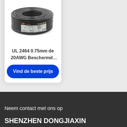
UL 2464 0.75mm de
20AWG Beschermde
Industriële Elektro
Bestand Beschermde
Vind de beste prijs
draad van de Kabelolie
Neem contact met ons op
SHENZHEN DONGJIAXIN