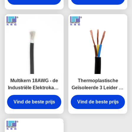
Multikern 18AWG - de
Thermoplastische
Industriële Elektrokabel
Geïsoleerde 3 Leider 10
UL 2464 van 26AWG
AWG-Kabel, de
Vind de beste prijs
Flexibel Koper
Industriële Draad van
Vind de beste prijs
SJT/SJTW 500 Voet