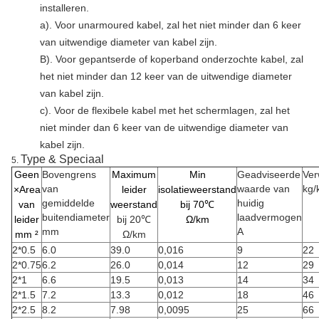
installeren.
a). Voor unarmoured kabel, zal het niet minder dan 6 keer
van uitwendige diameter van kabel zijn.
B). Voor gepantserde of koperband onderzochte kabel, zal
het niet minder dan 12 keer van de uitwendige diameter
van kabel zijn.
c). Voor de flexibele kabel met het schermlagen, zal het
niet minder dan 6 keer van de uitwendige diameter van
kabel zijn.
Type & Speciaal
5.
Geen
Bovengrens
Maximum
Min
Geadviseerde
Ver
van
waarde van
kg/
×Area
leider
isolatieweerstand
gemiddelde
huidig
van
weerstand
bij 70℃
buitendiameter
laadvermogen
leider
bij 20
℃
Ω/km
mm
A
mm ²
Ω/km
2*0.5
6.0
39.0
0,016
9
22
2*0.75
6.2
26.0
0,014
12
29
2*1
6.6
19.5
0,013
14
34
2*1.5
7.2
13.3
0,012
18
46
2*2.5
8.2
7.98
0,0095
25
66