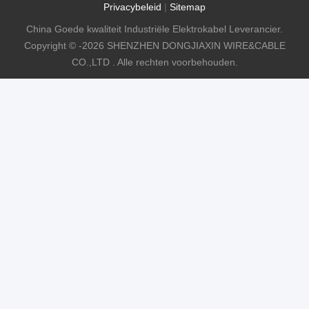
Privacybeleid
|
Sitemap
China Goede kwaliteit Industriële Elektrokabel Leverancier.
Copyright © -2026 SHENZHEN DONGJIAXIN WIRE&CABLE
CO.,LTD . Alle rechten voorbehouden.