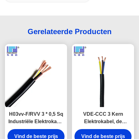
Gerelateerde Producten
H03vv-F/RVV 3 * 0,5 Sq
VDE-CCC 3 Kern
Industriële Elektrokabel
Elektrokabel, de
UVweerstand VDE
Elektrokabels van pvc
Vind de beste prijs
Vind de beste prijs
h03vv-F h05vv-F