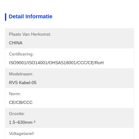
Detail Informatie
Plaats Van Herkomst:
CHINA
Certificering:
ISO9001/ISO14001/OHSAS18001/CCC/CE/RoH
Modelnaam:
RVS Kabel-05
Norm:
CE/CB/CCC
Grootte:
1.5~630mm ²
Voltagetarief: