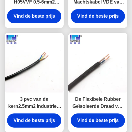
H05VVF 0.5-6mm2
Machtskabel VDE van
Industriële Flexibele de
pvc van h05v2v2-F
Kernkoperen geleider
Vind de beste prijs
2x0.75mm2 300/500V de
Vind de beste prijs
Flexibele
3 pvc van de
De Flexibele Rubber
kern2.5mm2 Industrieel
Geïsoleerde Draad van
Flexibel die Kabel voor
YZW, 1.5mm - 400mm
Huishouden wordt
Vind de beste prijs
Vind de beste prijs
Naakte Koperen
geïsoleerd
geleider Cable