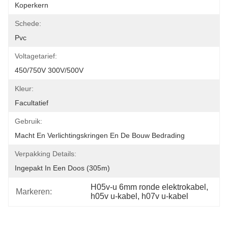
Koperkern
Schede:
Pvc
Voltagetarief:
450/750V 300V/500V
Kleur:
Facultatief
Gebruik:
Macht En Verlichtingskringen En De Bouw Bedrading
Verpakking Details:
Ingepakt In Een Doos (305m)
H05v-u 6mm ronde elektrokabel
, 
Markeren:
h05v u-kabel
, 
h07v u-kabel