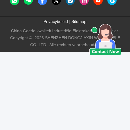
Privacybeleid
|
Sitemap
China Goede kwaliteit Industriële Elektrokabel Leverancier.
Copyright © -2026 SHENZHEN DONGJIAXIN WIRE&CABLE
CO.,LTD . Alle rechten voorbehouden.