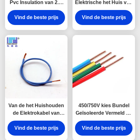
Pvc Insulation van 2.5-
Elektrische het Huis van
10mm2 H07 V-K
rv Bedrading, 1,5 aan de
Household Electrical
Vind de beste prijs
Flexibele Haak van
Vind de beste prijs
Cable
185mm2 op Draad
Van de het Huishouden
450/750V kies Bundel
de Elektrokabel van
Geïsoleerde Vermeld uit
h05v-r h07v-r 0.5mm2
CCC van de
Enige Kern voor Bouw
Vind de beste prijs
Koperdraad H07V K
Vind de beste prijs