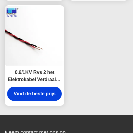
0.6/1KV Rvs 2 het
Elektrokabel Verdraaide
Paar van het
Vind de beste prijs
Kernhuishouden
Neem contact met ons op