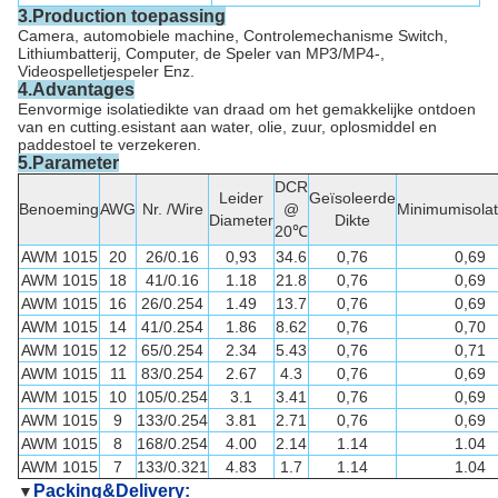
3.Production toepassing
Camera, automobiele machine, Controlemechanisme Switch,
Lithiumbatterij, Computer, de Speler van MP3/MP4-,
Videospelletjespeler Enz.
4.Advantages
Eenvormige isolatiedikte van draad om het gemakkelijke ontdoen
van en cutting.esistant
aan water, olie, zuur, oplosmiddel en
paddestoel
te verzekeren
.
5.Parameter
DCR
Leider
Geïsoleerde
Benoeming
AWG
Nr. /Wire
@
Minimumisolat
Diameter
Dikte
20℃
AWM 1015
20
26/0.16
0,93
34.6
0,76
0,69
AWM 1015
18
41/0.16
1.18
21.8
0,76
0,69
AWM 1015
16
26/0.254
1.49
13.7
0,76
0,69
AWM 1015
14
41/0.254
1.86
8.62
0,76
0,70
AWM 1015
12
65/0.254
2.34
5.43
0,76
0,71
AWM 1015
11
83/0.254
2.67
4.3
0,76
0,69
AWM 1015
10
105/0.254
3.1
3.41
0,76
0,69
AWM 1015
9
133/0.254
3.81
2.71
0,76
0,69
AWM 1015
8
168/0.254
4.00
2.14
1.14
1.04
AWM 1015
7
133/0.321
4.83
1.7
1.14
1.04
Packing&Delivery:
▼