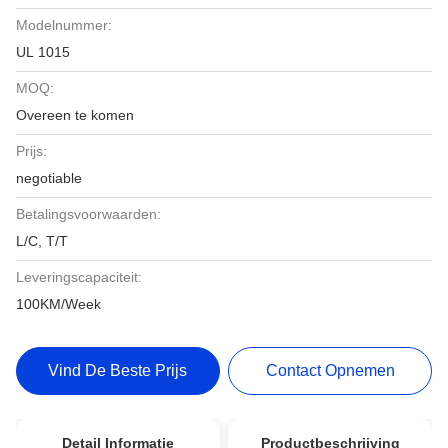
Modelnummer:
UL 1015
MOQ:
Overeen te komen
Prijs:
negotiable
Betalingsvoorwaarden:
L/C, T/T
Leveringscapaciteit:
100KM/Week
Vind De Beste Prijs
Contact Opnemen
Detail Informatie
Productbeschrijving