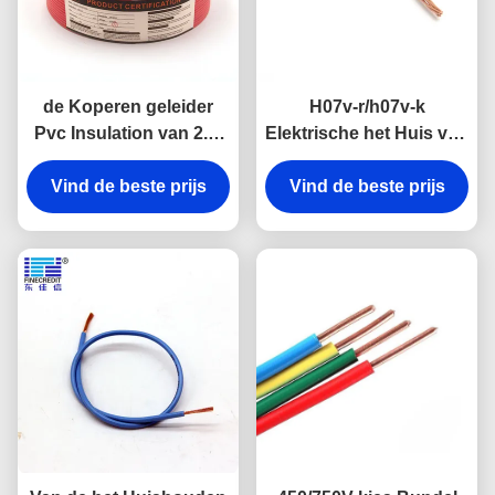
de Koperen geleider
H07v-r/h07v-k
Pvc Insulation van 2.5-
Elektrische het Huis van
10mm2 H07 V-K
rv Bedrading, 1,5 aan de
Household Electrical
Vind de beste prijs
Flexibele Haak van
Vind de beste prijs
Cable
185mm2 op Draad