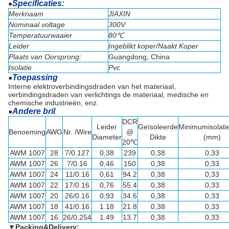
Specificaties:
●
Merknaam
JIAXIN
Nominaal voltage
300V
Temperatuurwaaier
80℃
Leider
Ingeblikt koper/Naakt Koper
Plaats van Oorsprong:
Guangdong, China
Isolatie
Pvc
Toepassing
●
Interne elektroverbindingsdraden van het materiaal,
verbindingsdraden van verlichtings de materiaal, medische en
chemische industrieën, enz.
Andere bril
●
DCR
Leider
Geïsoleerde
Minimumisolatie
Benoeming
AWG
Nr. /Wire
@
Diameter
Dikte
(mm)
20℃
AWM 1007
28
7/0.127
0,38
239
0,38
0,33
AWM 1007
26
7/0.16
0,46
150
0,38
0,33
AWM 1007
24
11/0.16
0,61
94.2
0,38
0,33
AWM 1007
22
17/0.16
0,76
55.4
0,38
0,33
AWM 1007
20
26/0.16
0,93
34.6
0,38
0,33
AWM 1007
18
41/0.16
1.18
21.8
0,38
0,33
AWM 1007
16
26/0.254
1.49
13.7
0,38
0,33
▼
Packing&Delivery: