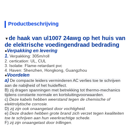
Productbeschrijving
de haak van ul1007 24awg op het huis van
▼
de elektrische voedingendraad bedrading
Verpakking en levering
●
1.
Verpakking: 305m/roll
2. certication: UL, CUL
3. Isolatie: Flame-retardant pvc
4. Haven: Shenzhen, Hongkong, Guangzhou
Voordelen
●
a)
De compacte leiders verminderen AC verlies toe te schrijven
aan de nabijheid of het huideffect.
B)
zij dragen spanningen met betrekking tot thermo-mechanics
tijdens constante normale en kortsluitingvoorwaarden.
c)
Deze kabels hebben weerstand tegen de chemische of
elektrolytische corrosie.
D)
zij zijn ook onaangetast door vochtigheid.
e)
Deze draden hebben grote brand zich verzet tegen kwaliteiten
toe te schrijven aan hun veerkrachtige schede.
F)
zij zijn onaangetast door trillingen.