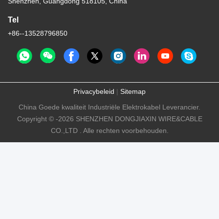
Shenzhen, Guangdong 518105, China
Tel
+86--13528796850
Privacybeleid
|
Sitemap
China Goede kwaliteit Industriële Elektrokabel Leverancier.
Copyright © -2026 SHENZHEN DONGJIAXIN WIRE&CABLE
CO.,LTD . Alle rechten voorbehouden.