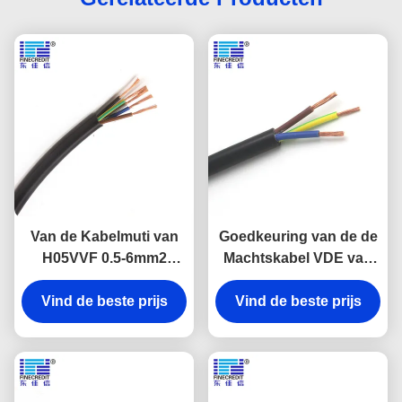
Van de Kabelmuti van
Goedkeuring van de de
H05VVF 0.5-6mm2
Machtskabel VDE van
Industriële Flexibele de
pvc van h05v2v2-F
Kernkoperen geleider
Vind de beste prijs
2x0.75mm2 300/500V de
Vind de beste prijs
Flexibele