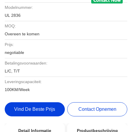
Modelnummer:
UL 2836
MOQ:
Overeen te komen
Prijs:
negotiable
Betalingsvoorwaarden:
L/C, T/T
Leveringscapaciteit:
100KM/Week
Vind De Beste Prijs
Contact Opnemen
Detail Informatie
Productbeschrijving