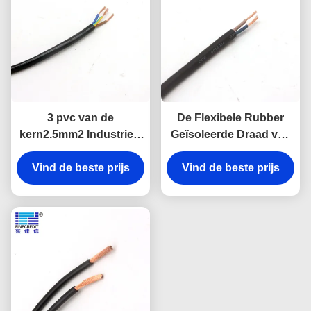
3 pvc van de
De Flexibele Rubber
kern2.5mm2 Industrieel
Geïsoleerde Draad van
Flexibel die Kabel voor
YZW, 1.5mm - 400mm
Huishouden wordt
Vind de beste prijs
Vind de beste prijs
Naakte Koperen
geïsoleerd
geleider Cable