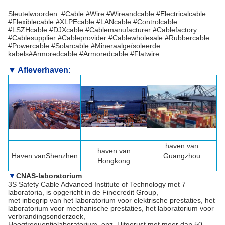
Sleutelwoorden: #Cable #Wire #Wireandcable #Electricalcable
#Flexiblecable #XLPEcable #LANcable #Controlcable
#LSZHcable #DJXcable #Cablemanufacturer #Cablefactory
#Cablesupplier #Cableprovider #Cablewholesale #Rubbercable
#Powercable #Solarcable #
Mineraalgeïsoleerde
kabels
#Armoredcable #Armoredcable #Flatwire
▼ Afleverhaven:
haven van
haven van
Haven van
Shenzhen
Guangzhou
Hongkong
▼
CNAS-laboratorium
3S Safety Cable Advanced Institute of Technology met 7
laboratoria, is opgericht in de Finecredit Group,
met inbegrip van het laboratorium voor elektrische prestaties, het
laboratorium voor mechanische prestaties, het laboratorium voor
verbrandingsonderzoek,
Hoogfrequentielaboratorium, enz. Uitgerust met meer dan 50