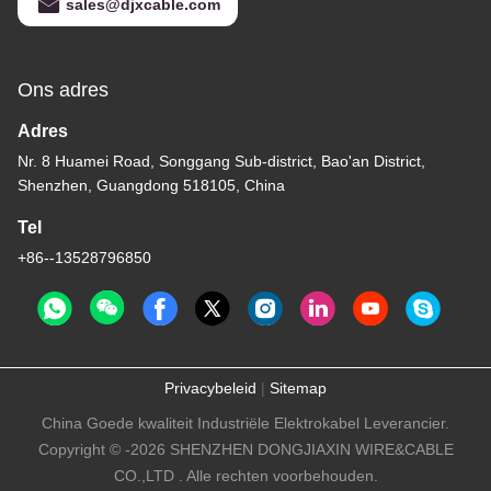
sales@djxcable.com
Ons adres
Adres
Nr. 8 Huamei Road, Songgang Sub-district, Bao'an District,
Shenzhen, Guangdong 518105, China
Tel
+86--13528796850
Privacybeleid
|
Sitemap
China Goede kwaliteit Industriële Elektrokabel Leverancier.
Copyright © -2026 SHENZHEN DONGJIAXIN WIRE&CABLE
CO.,LTD . Alle rechten voorbehouden.