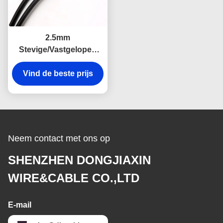
2.5mm
Stevige/Vastgelopen
Koper Industriële
Flexibele Kabel h05v-k
Vind de beste prijs
h07v-k
Neem contact met ons op
SHENZHEN DONGJIAXIN
WIRE&CABLE CO.,LTD
E-mail