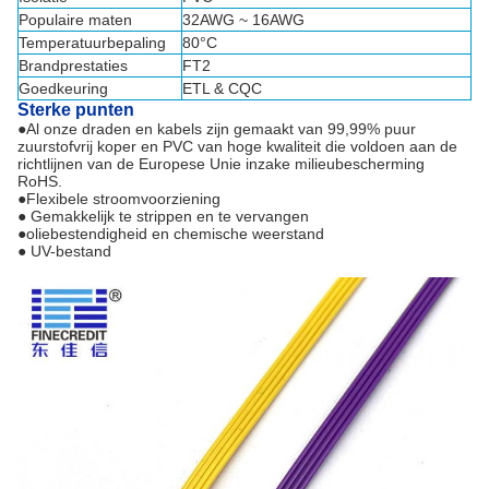
Populaire maten
32AWG ~ 16AWG
Temperatuurbepaling
80°C
Brandprestaties
FT2
Goedkeuring
ETL & CQC
Sterke punten
●Al onze draden en kabels zijn gemaakt van 99,99% puur
zuurstofvrij koper en PVC van hoge kwaliteit die voldoen aan de
richtlijnen van de Europese Unie inzake milieubescherming
RoHS.
●Flexibele stroomvoorziening
● Gemakkelijk te strippen en te vervangen
●oliebestendigheid en chemische weerstand
● UV-bestand