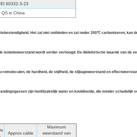
EI 60332-3-23
QS in China
tebestendigheid. Het zal niet ontbinden en zal onder 200℃ carboniseren, kan d
 isolatieweerstand wordt verder verhoogd. De diëlektrische waarde van de verlie
omoleculen, de hardheid, de stijfheid, de slijtageweerstand en effectweerst
andingsgassen zijn hoofdzakelijk water en kooldioxide, die minder schadelijk v
Maximum
de
Approx.cable
weerstand van
e