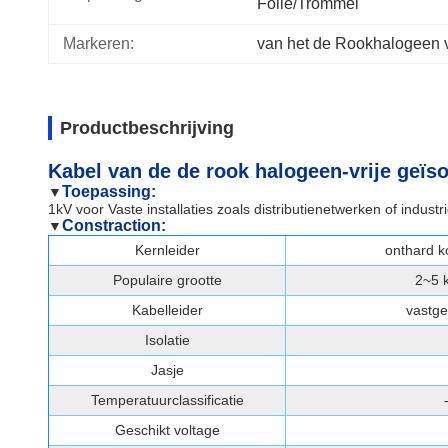
Folie/Trommel
Markeren:
van het de Rookhalogeen v
Productbeschrijving
Kabel van de de rook halogeen-vrije geï
Toepassing:
▼
1kV voor Vaste installaties zoals distributienetwerken of industrië
Constraction:
▼
Kernleider
onthard k
Populaire grootte
2~5 
Kabelleider
vastge
Isolatie
Jasje
Temperatuurclassificatie
Geschikt voltage