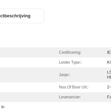
ctbeschrijving
Certificering:
I
Leider Type::
Kl
L
Jasje::
H
Nos.of Boor Uit::
2
Leverancier:
Fa
In 