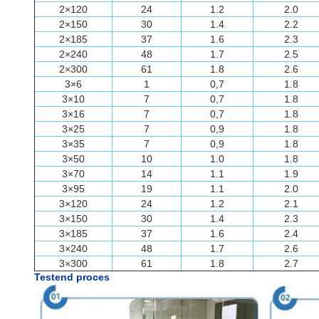
2×120
24
1.2
2.0
2×150
30
1.4
2.2
2×185
37
1.6
2.3
2×240
48
1.7
2.5
2×300
61
1.8
2.6
3×6
1
0,7
1.8
3×10
7
0,7
1.8
3×16
7
0,7
1.8
3×25
7
0,9
1.8
3×35
7
0,9
1.8
3×50
10
1.0
1.8
3×70
14
1.1
1.9
3×95
19
1.1
2.0
3×120
24
1.2
2.1
3×150
30
1.4
2.3
3×185
37
1.6
2.4
3×240
48
1.7
2.6
3×300
61
1.8
2.7
Testend proces