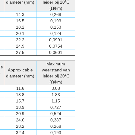
diameter (mm)
leider bij 20℃
(Ω/km)
14.3
0,268
16.5
0,193
18.2
0,153
20.1
0,124
22.2
0,0991
24.9
0,0754
27.5
0,0601
Maximum
de
Approx.cable
weerstand van
e
diameter (mm)
leider bij 20℃
(Ω/km)
11.6
3.08
13.8
1.83
15.7
1.15
18.9
0,727
20.9
0,524
24.6
0,387
28.2
0,268
32.4
0,193