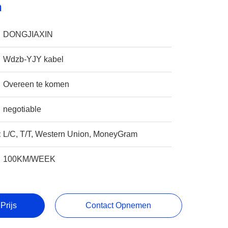
n
DONGJIAXIN
Wdzb-YJY kabel
Overeen te komen
negotiable
:
L/C, T/T, Western Union, MoneyGram
100KM/WEEK
Prijs
Contact Opnemen