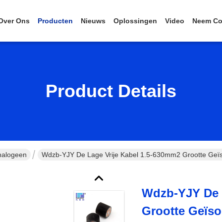
Over Ons
Producten
Nieuws
Oplossingen
Video
Neem Co
Product Details
halogeen
Wdzb-YJY De Lage Vrije Kabel 1.5-630mm2 Grootte Ge
Wdzb-YJY De 
Grootte Geïs