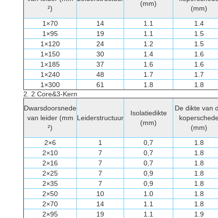
(mm)
²)
(mm)
1×70
14
1.1
1.4
1×95
19
1.1
1.5
1×120
24
1.2
1.5
1×150
30
1.4
1.6
1×185
37
1.6
1.6
1×240
48
1.7
1.7
1×300
61
1.8
1.8
2.
2 Core&3-Kern
Dwarsdoorsnede
De dikte van 
Isolatiedikte
van leider (mm
Leiderstructuur
kopersched
(mm)
²)
(mm)
2×6
1
0,7
1.8
2×10
7
0,7
1.8
2×16
7
0,7
1.8
2×25
7
0,9
1.8
2×35
7
0,9
1.8
2×50
10
1.0
1.8
2×70
14
1.1
1.8
2×95
19
1.1
1.9