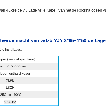
an 4Core de yjy Lage Vrije Kabel
, 
Van het de Rookhalogeen v
soleerde macht van wdzb-YJY 3*95+1*50 de Lage
le installaties.
oper (vastgelopen kern)
kern x1.5~630mm ²
lopen onthard koper
XLPE
LSZH
-25C tot +90℃
0.6/1kV