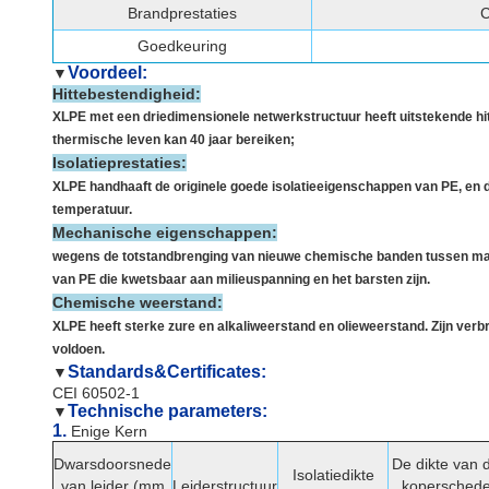
Brandprestaties
C
Goedkeuring
Voordeel:
▼
Hittebestendigheid:
XLPE met een driedimensionele netwerkstructuur heeft uitstekende hit
thermische leven kan 40 jaar bereiken;
Isolatieprestaties:
XLPE handhaaft de originele goede isolatieeigenschappen van PE, en de
temperatuur.
Mechanische eigenschappen:
wegens de totstandbrenging van nieuwe chemische banden tussen macr
van PE die kwetsbaar aan milieuspanning en het barsten zijn.
Chemische weerstand:
XLPE heeft sterke zure en alkaliweerstand en olieweerstand. Zijn verbr
voldoen.
Standards&Certificates:
▼
CEI 60502-1
Technische parameters:
▼
1.
Enige Kern
Dwarsdoorsnede
De dikte van 
Isolatiedikte
van leider (mm
Leiderstructuur
kopersched