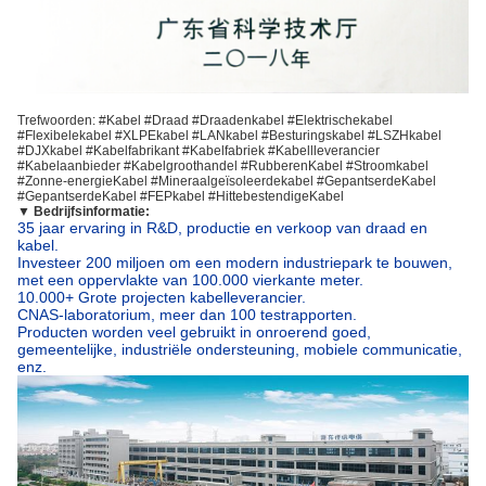
Trefwoorden: #Kabel #Draad #Draadenkabel #Elektrischekabel
#Flexibelekabel #XLPEkabel #LANkabel #Besturingskabel #LSZHkabel
#DJXkabel #Kabelfabrikant #Kabelfabriek #Kabellleverancier
#Kabelaanbieder #Kabelgroothandel #RubberenKabel #Stroomkabel
#Zonne-energieKabel #
Mineraalgeïsoleerdekabel
#GepantserdeKabel
#GepantserdeKabel #FEPkabel #HittebestendigeKabel
▼
Bedrijfsinformatie:
35 jaar ervaring in R&D, productie en verkoop van draad en
kabel.
Investeer 200 miljoen om een modern industriepark te bouwen,
met een oppervlakte van 100.000 vierkante meter.
10.000+ Grote projecten kabelleverancier.
CNAS-laboratorium, meer dan 100 testrapporten.
Producten worden veel gebruikt in onroerend goed,
gemeentelijke, industriële ondersteuning, mobiele communicatie,
enz.