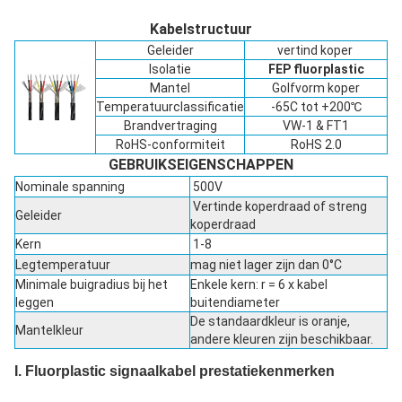
Kabelstructuur
Geleider
vertind koper
Isolatie
FEP fluorplastic
Mantel
Golfvorm koper
Temperatuurclassificatie
-65C tot +200℃
Brandvertraging
VW-1 & FT1
RoHS-conformiteit
RoHS 2.0
GEBRUIKSEIGENSCHAPPEN
Nominale spanning
500V
Vertinde koperdraad of streng
Geleider
koperdraad
Kern
1-8
Legtemperatuur
mag niet lager zijn dan 0°C
Minimale buigradius bij het
Enkele kern: r = 6 x kabel
leggen
buitendiameter
De standaardkleur is oranje,
Mantelkleur
andere kleuren zijn beschikbaar.
I. Fluorplastic signaalkabel prestatiekenmerken