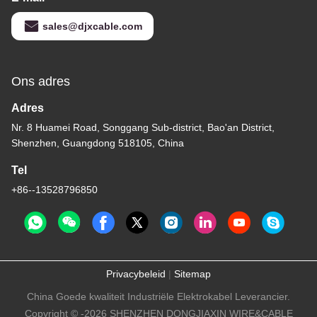
sales@djxcable.com
Ons adres
Adres
Nr. 8 Huamei Road, Songgang Sub-district, Bao'an District,
Shenzhen, Guangdong 518105, China
Tel
+86--13528796850
Privacybeleid
|
Sitemap
China Goede kwaliteit Industriële Elektrokabel Leverancier.
Copyright © -2026 SHENZHEN DONGJIAXIN WIRE&CABLE