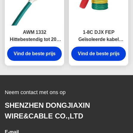
AWM 1332
1-8C DJX FEP
Hittebestendig tot 200
Geïsoleerde kabel
graden Celsius DJX
Hittebestendige tot 200
FEP Teflon geïsoleerde
Vind de beste prijs
Vind de beste prijs
graden Celsius
kabel 300V
Fluorplastische draad
Fluorplastische kabel
Neem contact met ons op
SHENZHEN DONGJIAXIN
WIRE&CABLE CO.,LTD
E-mail