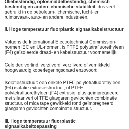
Oliebestendig, oplosmiddelbestendig, chemisch
bestendig en andere chemische stabiliteit
, dus veel
gebruikt in de petroleum-, chemische, lucht- en
ruimtevaart-, auto- en andere industrieën.
II. Hoge temperatuur fluorplastic signaalkabelstructuur
Volgens de International Electrotechnical Commission-
normen IEC en UL-normen, is PTFE polytetrafluorethyleen
(F4) geïsoleerde draad- en kabelstructuur voornamelijk:
Geleider: vertind, verzilverd, verzilverd of vernikkeld
hoogwaardig koperlegeringsdraad enzovoort;
Isolatiestructuur: een enkele PTFE polytetrafluorethyleen
(F4) isolatie-extrusiestructuur; of PTFE
polytetrafluorethyleen (F4) extrusie, plus geïmpregneerd
met silaanverf of TFE glasgaren gevlochten combinatie
structuur, of mica tape gewikkeld rond geïmpregneerd
glasgaren gevlochten combinatie structuur.
III. Hoge temperatuur fluorplastic
signaalkabeltoepassing