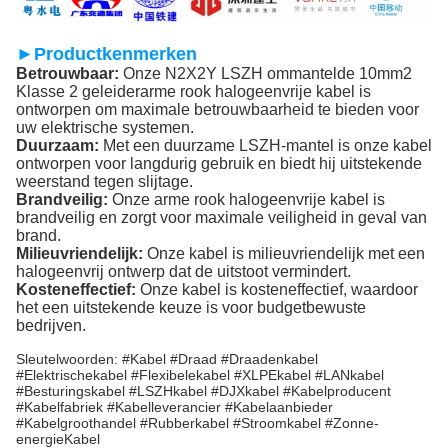
►Productkenmerken
Betrouwbaar:
Onze N2X2Y LSZH ommantelde 10mm2
Klasse 2 geleiderarme rook halogeenvrije kabel is
ontworpen om maximale betrouwbaarheid te bieden voor
uw elektrische systemen.
Duurzaam:
Met een duurzame LSZH-mantel is onze kabel
ontworpen voor langdurig gebruik en biedt hij uitstekende
weerstand tegen slijtage.
Brandveilig:
Onze arme rook halogeenvrije kabel is
brandveilig en zorgt voor maximale veiligheid in geval van
brand.
Milieuvriendelijk:
Onze kabel is milieuvriendelijk met een
halogeenvrij ontwerp dat de uitstoot vermindert.
Kosteneffectief:
Onze kabel is kosteneffectief, waardoor
het een uitstekende keuze is voor budgetbewuste
bedrijven.
Sleutelwoorden: #Kabel #Draad #Draadenkabel
#Elektrischekabel #Flexibelekabel #XLPEkabel #LANkabel
#Besturingskabel #LSZHkabel #DJXkabel #Kabelproducent
#Kabelfabriek #Kabelleverancier #Kabelaanbieder
#Kabelgroothandel #Rubberkabel #Stroomkabel #Zonne-
energieKabel