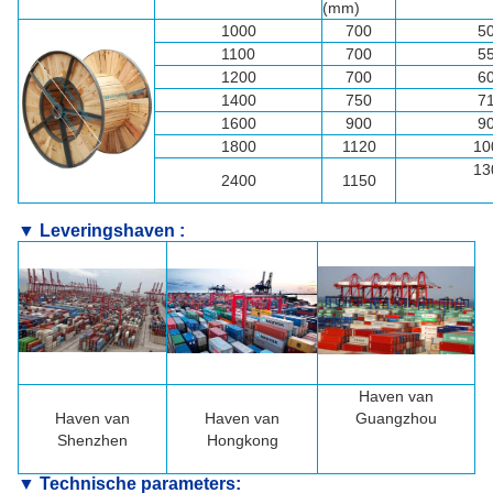
(mm)
1000
700
5
1100
700
5
1200
700
6
1400
750
7
1600
900
9
1800
1120
10
13
2400
1150
▼ Leveringshaven :
Haven van
Haven van
Haven van
Guangzhou
Shenzhen
Hongkong
▼ Technische parameters: