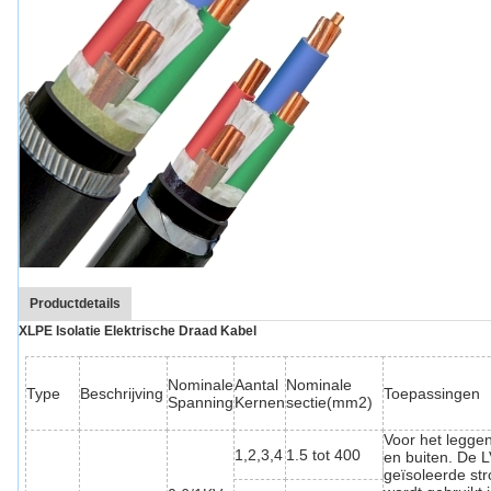
Productdetails
XLPE Isolatie Elektrische Draad Kabel
Nominale
Aantal
Nominale
Type
Beschrijving
Toepassingen
Spanning
Kernen
sectie(mm2)
Voor het legge
1,2,3,4
1.5 tot 400
en buiten. De 
geïsoleerde st