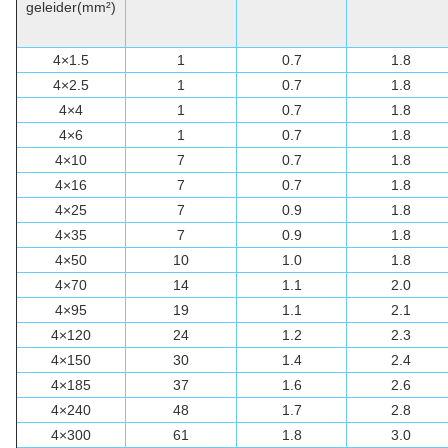
geleider(mm²)
4×1.5
1
0.7
1.8
4×2.5
1
0.7
1.8
4×4
1
0.7
1.8
4×6
1
0.7
1.8
4×10
7
0.7
1.8
4×16
7
0.7
1.8
4×25
7
0.9
1.8
4×35
7
0.9
1.8
4×50
10
1.0
1.8
4×70
14
1.1
2.0
4×95
19
1.1
2.1
4×120
24
1.2
2.3
4×150
30
1.4
2.4
4×185
37
1.6
2.6
4×240
48
1.7
2.8
4×300
61
1.8
3.0