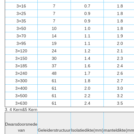
3×16
7
0.7
1.8
3×25
7
0.9
1.8
3×35
7
0.9
1.8
3×50
10
1.0
1.8
3×70
14
1.1
1.9
3×95
19
1.1
2.0
3×120
24
1.2
2.1
3×150
30
1.4
2.3
3×185
37
1.6
2.4
3×240
48
1.7
2.6
3×300
61
1.8
2.7
3×400
61
2.0
3.0
3×500
61
2.2
3.2
3×630
61
2.4
3.5
3. 4 Kern&5 Kern
Dwarsdoorsnede
van
Geleiderstructuur
Isolatiedikte(mm)
manteldikte(mm