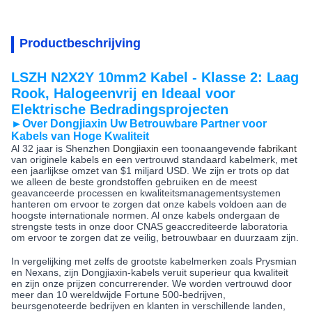
Productbeschrijving
LSZH N2X2Y 10mm2 Kabel - Klasse 2: Laag
Rook, Halogeenvrij en Ideaal voor
Elektrische Bedradingsprojecten
►Over Dongjiaxin
Uw Betrouwbare Partner voor
Kabels van Hoge Kwaliteit
Al 32 jaar is Shenzhen
Dongjiaxin
een toonaangevende
fabrikant
van originele kabels en een vertrouwd standaard kabelmerk, met
een jaarlijkse omzet van $1 miljard USD. We zijn er trots op dat
we alleen de beste grondstoffen gebruiken en de meest
geavanceerde processen en kwaliteitsmanagementsystemen
hanteren om ervoor te zorgen dat onze kabels voldoen aan de
hoogste internationale normen. Al onze kabels ondergaan de
strengste tests in onze door CNAS geaccrediteerde laboratoria
om ervoor te zorgen dat ze veilig, betrouwbaar en duurzaam zijn.
In vergelijking met zelfs de grootste kabelmerken zoals Prysmian
en Nexans, zijn Dongjiaxin-kabels veruit superieur qua kwaliteit
en zijn onze prijzen concurrerender. We worden vertrouwd door
meer dan 10 wereldwijde Fortune 500-bedrijven,
beursgenoteerde bedrijven en klanten in verschillende landen,