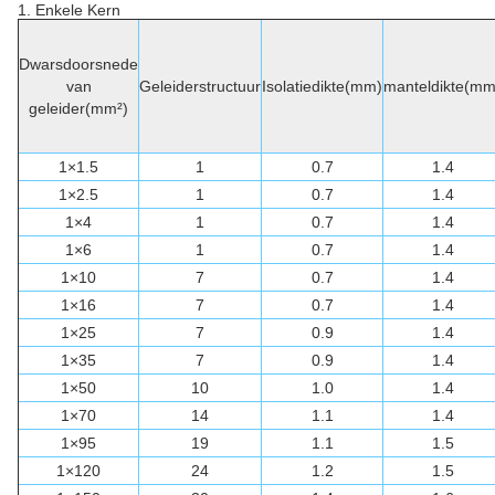
1. Enkele Kern
Dwarsdoorsnede
van
Geleiderstructuur
Isolatiedikte(mm)
manteldikte(mm
geleider(mm²)
1×1.5
1
0.7
1.4
1×2.5
1
0.7
1.4
1×4
1
0.7
1.4
1×6
1
0.7
1.4
1×10
7
0.7
1.4
1×16
7
0.7
1.4
1×25
7
0.9
1.4
1×35
7
0.9
1.4
1×50
10
1.0
1.4
1×70
14
1.1
1.4
1×95
19
1.1
1.5
1×120
24
1.2
1.5