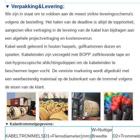
▼
Verpakking&Levering
:
We zijn in staat om te voldoen aan de meest strikte leveringsschema's
volgens de bestelling. Het halen van de deadline is altijd de topprioriteit,
aangezien elke vertraging in de levering van de kabel kan bijdragen aan
een algehele projectvertraging en kostenoverrun.
Kabel wordt geleverd in houten haspels, golfkartonnen dozen en
spoelen. Kabeleinden zijn verzegeld met BOPP zelfklevende tape en
niet-hygroscopische afdichtingsdoppen om de kabeleinden te
beschermen tegen vocht. De vereiste markering wordt afgedrukt met
een weerbestendig materiaal op de buitenkant van de trommel volgens
de eisen van de klant.
▼ Kabeltrommelgegevens:
W=Nuttige
KABELTROMMELS
D1=Flensdiameter(mm)
Breedte
D2=Trommeld