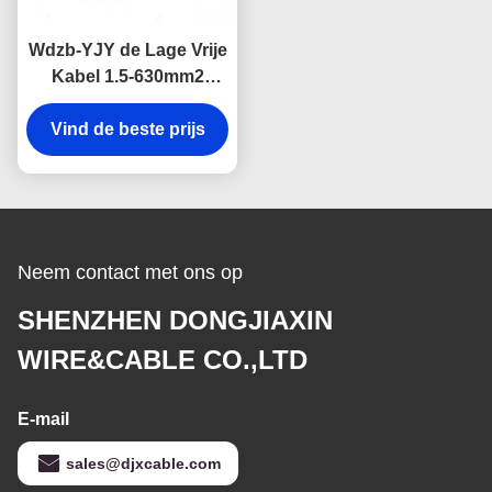
Wdzb-YJY de Lage Vrije
Kabel 1.5-630mm2
Grootte geïsoleerde
Vind de beste prijs
3×10mm2 van het
Rookhalogeen
Neem contact met ons op
SHENZHEN DONGJIAXIN
WIRE&CABLE CO.,LTD
E-mail
sales@djxcable.com