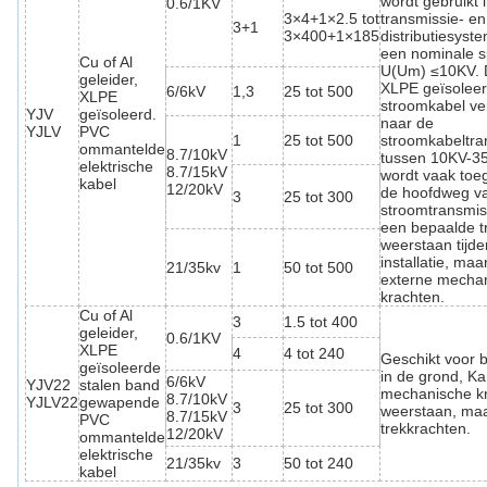
wordt gebruikt 
0.6/1KV
3×4+1×2.5 tot
transmissie- en
3+1
3×400+1×185
distributiesyste
een nominale 
Cu of Al
U(Um) ≤10KV.
geleider,
XLPE geïsolee
6/6kV
1,3
25 tot 500
XLPE
stroomkabel ver
YJV
geïsoleerd.
naar de
YJLV
PVC
1
25 tot 500
stroomkabeltra
ommantelde
8.7/10kV
tussen 10KV-3
elektrische
8.7/15kV
wordt vaak toe
kabel
12/20kV
de hoofdweg v
3
25 tot 300
stroomtransmis
een bepaalde tr
weerstaan tijd
installatie, ma
21/35kv
1
50 tot 500
externe mecha
krachten.
Cu of Al
3
1.5 tot 400
geleider,
0.6/1KV
XLPE
4
4 tot 240
Geschikt voor 
geïsoleerde
in de grond, K
6/6kV
YJV22
stalen band
mechanische k
8.7/10kV
YJLV22
gewapende
3
25 tot 300
weerstaan, maa
8.7/15kV
PVC
trekkrachten.
12/20kV
ommantelde
elektrische
21/35kv
3
50 tot 240
kabel