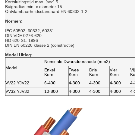
Kortsluitingstijd max. [sec] 5
Buigradius min. x diameter 15
Ontvlambaarheidsstandaard EN 60332-1-2
Normen:
IEC 60502, 60332, 60331
DIN VDE 0276-620
HD 620 S1: 1996
DIN EN 60228 klasse 2 (constructie)
Model Uitleg
:
Nominale Dwarsdoorsnede (mm2)
Model
Enkel
Twee
Drie
Vier
Vij
Kern
Kern
Kern
Kern
Ke
VV22 YJV22
6-400
4-300
4-300
4-300
4-
VV32 YJV32
10-800
4-300
4-300
4-300
4-