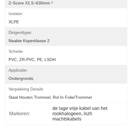
2~5core X1.5~630mm ²
Isolator:
XLPE
Dirigenttype:
Naakte Koperklasse 2
Schede:
PVC, ZR-PVC, PE, LSOH
Applicatie:
Ondergronds
Verpakking Details:
Staal Houten Trommel, Rol In Folie/Trommel
de lage vrije kabel van het 
Markeren:
rookhalogeen, lszh 
machtskabels