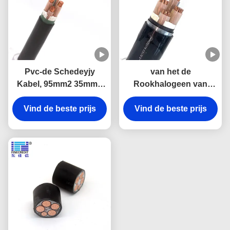
Pvc-de Schedeyjy
van het de
Kabel, 95mm2 35mm2
Rookhalogeen van
50mm2 kiest Kern Lage
10mm2 LSZH N2X2Y
Rook Nul Halogeen
Vind de beste prijs
Vind de beste prijs
Lage Vrije de
uitKabel
Kabelklasse 2 voor
Elektro
Bedradingsprojecten