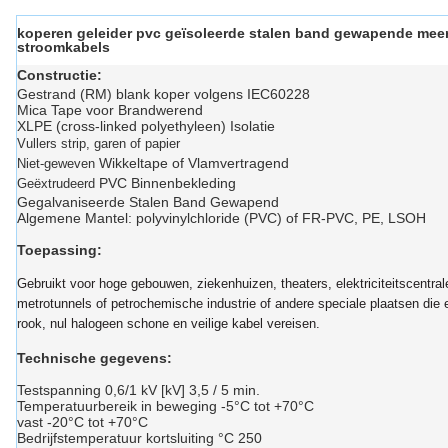
koperen geleider pvc geïsoleerde stalen band gewapende mee
stroomkabels
Constructie:
Gestrand (RM) blank koper volgens IEC60228
Mica Tape voor Brandwerend
XLPE (cross-linked polyethyleen) Isolatie
Vullers strip, garen of papier
Wikkeltape of Vlamvertragend
Niet-geweven
PVC Binnenbekleding
Geëxtrudeerd
Gegalvaniseerde Stalen Band Gewapend
Algemene Mantel: polyvinylchloride (PVC) of FR-PVC, PE, LSOH
Toepassing:
Gebruikt voor hoge gebouwen, ziekenhuizen, theaters, elektriciteitscentral
metrotunnels of petrochemische industrie of andere speciale plaatsen die
rook, nul halogeen schone en veilige kabel vereisen.
Technische gegevens:
Testspanning 0,6/1 kV [kV] 3,5 / 5 min.
Temperatuurbereik in beweging -5°C tot +70°C
vast -20°C tot +70°C
Bedrijfstemperatuur kortsluiting °C 250