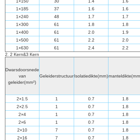
1×150
30
1.4
1.6
1×185
37
1.6
1.6
1×240
48
1.7
1.7
1×300
61
1.8
1.8
1×400
61
2.0
1.9
1×500
61
2.2
2.0
1×630
61
2.4
2.2
2. 2 Kern&3 Kern
Dwarsdoorsnede
van
Geleiderstructuur
Isolatiedikte(mm)
manteldikte(mm
geleider(mm²)
2×1.5
1
0.7
1.8
2×2.5
1
0.7
1.8
2×4
1
0.7
1.8
2×6
1
0.7
1.8
2×10
7
0.7
1.8
2×16
7
0.7
1.8