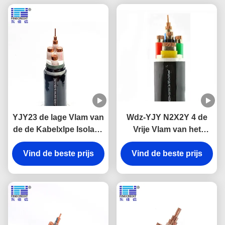
YJY23 de lage Vlam van
Wdz-YJY N2X2Y 4 de
de de Kabelxlpe Isolatie
Vrije Vlam van het
van het Rookhalogeen
Kernlzsh Halogeen - de
Vind de beste prijs
Vrije - vertrager
Vind de beste prijs
Leider van Cu van
vertragerskabels