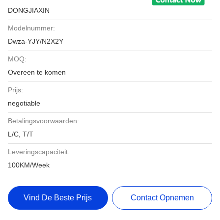
DONGJIAXIN
Modelnummer:
Dwza-YJY/N2X2Y
MOQ:
Overeen te komen
Prijs:
negotiable
Betalingsvoorwaarden:
L/C, T/T
Leveringscapaciteit:
100KM/Week
Vind De Beste Prijs
Contact Opnemen