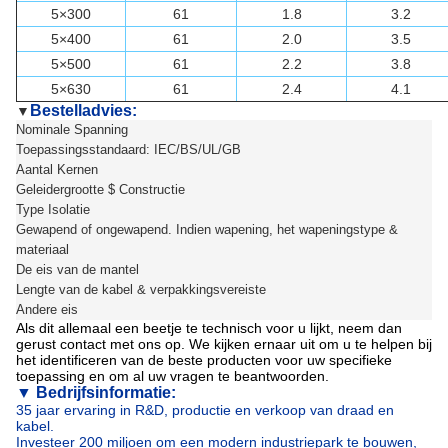
5×300
61
1.8
3.2
5×400
61
2.0
3.5
5×500
61
2.2
3.8
5×630
61
2.4
4.1
Bestelladvies:
▼
Nominale Spanning
Toepassingsstandaard: IEC/BS/UL/GB
Aantal Kernen
Geleidergrootte $ Constructie
Type Isolatie
Gewapend of ongewapend. Indien wapening, het wapeningstype &
materiaal
De eis van de mantel
Lengte van de kabel & verpakkingsvereiste
Andere eis
Als dit allemaal een beetje te technisch voor u lijkt, neem dan
gerust contact met ons op. We kijken ernaar uit om u te helpen bij
het identificeren van de beste producten voor uw specifieke
toepassing en om al uw vragen te beantwoorden.
▼
Bedrijfsinformatie:
35 jaar ervaring in R&D, productie en verkoop van draad en
kabel.
Investeer 200 miljoen om een modern industriepark te bouwen,